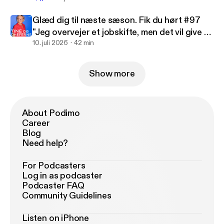
Glæd dig til næste sæson. Fik du hørt #97
"Jeg overvejer et jobskifte, men det vil give en
ekstrem lønnedgang"?
10. juli 2026
42 min
Show more
About Podimo
Career
Blog
Need help?
For Podcasters
Log in as podcaster
Podcaster FAQ
Community Guidelines
Listen on iPhone