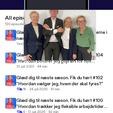
All episodes
120 episodes
Glæd jer til en ny sæson af Tine og cheferne i
næste uge
Yesterday
36 s
Glæd dig til næste sæson. Fik du hørt #104
"Hvordan bevarer jeg gejsten for nye
#103 "Hvor meget kan jeg dele om en afskedigelse?"
Tine og cheferne
medarbejdere?"
31. juli 2026
44 min
Glæd dig til næste sæson. Fik du hørt #102
"Hvordan vælger jeg, hvem der skal fyres?"
💜
🔥
1K
24. juli 2026
41 min
Glæd dig til næste sæson. Fik du hørt #100
"Hvordan trækker jeg fleksible arbejdstider
💜
🔥
tilbage?"
4
17. juli 2026
42 min