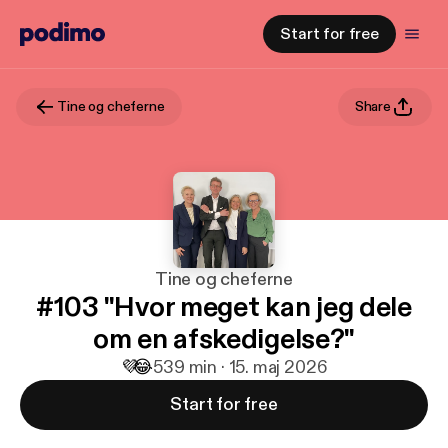
Start for free
Tine og cheferne
Share
Tine og cheferne
#103 "Hvor meget kan jeg dele
om en afskedigelse?"
💜
😂
5
39 min · 15. maj 2026
Start for free