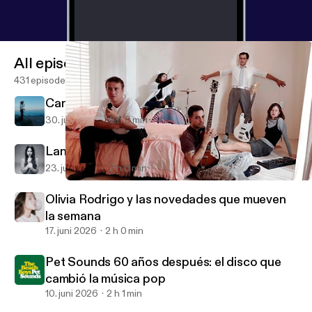
All episodes
431 episodes
Canciones para un verano eterno
30. juni 2026
2 h 0 min
Lana Del Rey: mitología de un icono pop
23. juni 2026
2 h 0 min
Nuevo disco de Niña Polaca y el pop de una generación en crisi
Toxicosmos · Música indie, pop y actualidad.
Olivia Rodrigo y las novedades que mueven
la semana
17. juni 2026
2 h 0 min
Pet Sounds 60 años después: el disco que
cambió la música pop
10. juni 2026
2 h 1 min