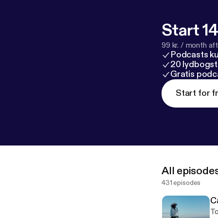
Start 14
99 kr. / month afte
Podcasts k
20 lydbogst
Gratis podc
Start for f
All episode
431 episodes
C
To