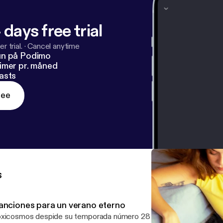
 days free trial
r trial.
·
Cancel anytime
un på Podimo
imer pr. måned
asts
ree
s
anciones para un verano eterno
xicosmos despide su temporada número 28 con un programa esp