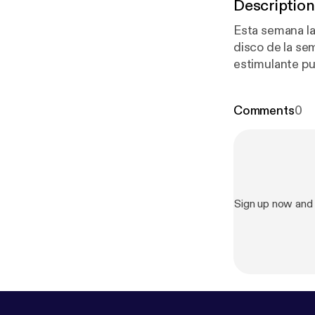
Description
Esta semana la a
disco de la se
estimulante p
detalles de su recién publicado
Ginebras, Shin
Comments
0
Buenos días Hi
Federica Tamma
Cabot, Amatria
de David.
Sign up now and