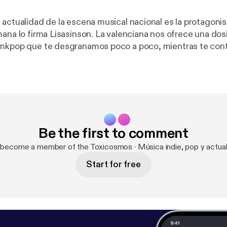
ctualidad de la escena musical nacional es la protagonista. Nue
mana lo firma Lisasinson. La valenciana nos ofrece una dos
unkpop que te desgranamos poco a poco, mientras te co
 álbum. Además la actualidad nos acerca lo nuevo de
ova, Cora Yako, Pequeño Mal, Levitants, Carlangas, Lina 1,
roshima, Estepario, Elena Carat, La 126, Estela Gris, Mair
ro, Las Nietas del Charli, Primero Café, Buenatarde, Cris
, La Fúmiga, Los Invaders, DBaldomeros, Parade, Vivaluna
Be the first to comment
 become a member of the Toxicosmos · Música indie, pop y actual
Start for free