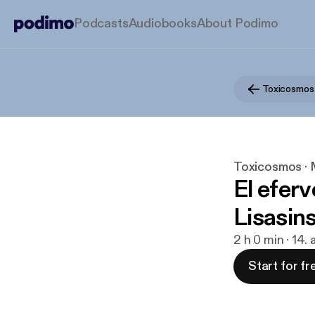
Podcasts
Audiobooks
About Podimo
Toxicosmos · M
El efer
Lisasin
2 h 0 min · 14.
Start for fr