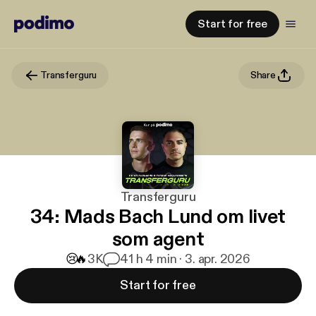
Start for free
Transferguru
Share
Transferguru
34: Mads Bach Lund om livet
som agent
😢
🔥
3K
4
1 h 4 min · 3. apr. 2026
Start for free