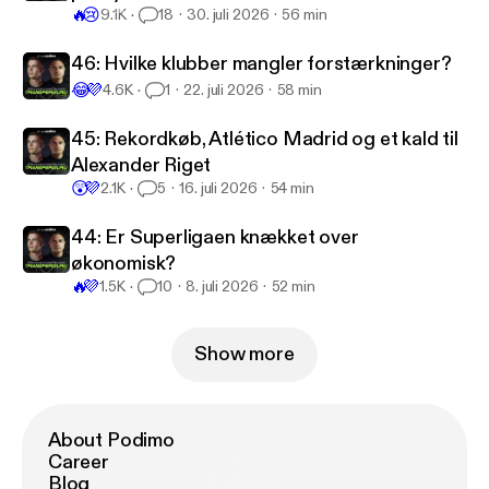
Transferguru
🔥
😢
9.1K
18
30. juli 2026
56 min
46: Hvilke klubber mangler forstærkninger?
😂
💜
4.6K
1
22. juli 2026
58 min
45: Rekordkøb, Atlético Madrid og et kald til
Alexander Riget
😲
💜
2.1K
5
16. juli 2026
54 min
44: Er Superligaen knækket over
økonomisk?
🔥
💜
1.5K
10
8. juli 2026
52 min
Show more
About Podimo
Career
Blog