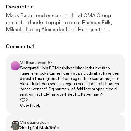
Description
Mads Bach Lund er som en del af CMA Group
agent for danske topspillere som Rasmus Falk,
Mikael Uhre og Alexander Lind. Han gæster
Transferguru for at forholde sig til professionens
ofte dårlige ry, den generelt måske lidt for nemme
Comments
4
vej ind i branchen samt agentens håndværk,
forretningshemmeligheder og faldgruber. Og til
MathiasJensen97
dengang han slog på glasset på en restaurant i
Spørgsmål: Hvis FC Midtjylland ikke vinder hverken
København og bare begyndte at græde.
ligaen eller pokalturneringen i år, på trods af at have den
dyreste trup i ligaens historie og en trup som af nogle er
blevet kaldt den bedste nogensinde, vil det så få nogen
konsekvenser? Og bør man i så fald ikke stoppe med al
snak om, at FCM har overhalet FC København?
2
View 1 reply
ChristianGylden
Godt gået Mads⚽️💰⭐️