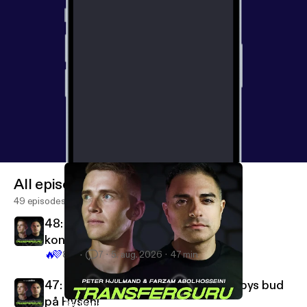
All episodes
49 episodes
48: Er transferjournalistik blevet en
konkurrencesport?
🔥
💜
821
7
5. aug. 2026
47 min
47: Celtic-rekord til Høgh og Brøndbys bud
på Hyseni
34: Mads Bach Lund om livet som agent