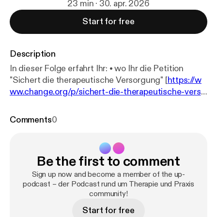
23 min · 30. apr. 2026
Start for free
Description
In dieser Folge erfahrt Ihr: • wo Ihr die Petition
"Sichert die therapeutische Versorgung" [
https://w
ww.change.org/p/sichert-die-therapeutische-verso
rgung
] unterschreiben könnt • was das
Positionspapier [
https://www.logo-deutschland.de/
Comments
0
wp-content/uploads/2026_04_23_FalscheWeiche
nstellung_Logos.pdf
] einiger Heilmittelverbände
damit zu tun hat und • wie Ihr jetzt noch Einfluss auf
Be the first to comment
das BStabG im parlamentarischen Verfahren
nehmen könnt Unser Gast Franziskas Petition
Sign up now and become a member of the up-
"Sichert die therapeutische Versorgung" [
podcast – der Podcast rund um Therapie und Praxis
https://w
community!
ww.change.org/p/sichert-die-therapeutische-verso
rgung
] Mehr Informationen zur Folge findet Ihr auf
Start for free