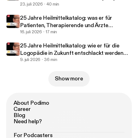
braucht - Christoph Zamoryn
23. juli 2026
40 min
25 Jahre Heilmittelkatalog: was er für
Patienten, Therapierende und Ärzte
verändert hat - Ingrid van Dijk
16. juli 2026
17 min
25 Jahre Heilmittelkatalog: wie er für die
Logopädie in Zukunft entschlackt werden
kann - Christiane Sautter-Müller
9. juli 2026
36 min
Show more
About Podimo
Career
Blog
Need help?
For Podcasters