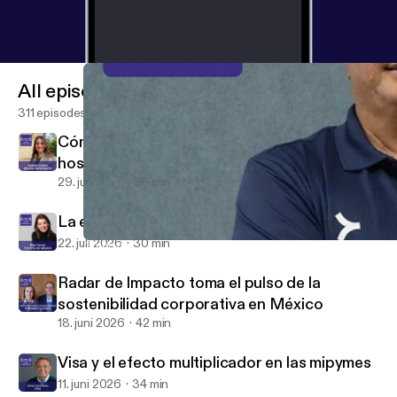
All episodes
311 episodes
Cómo Grupo Presidente transforma la
hospitalidad en México con sostenibilidad
29. juli 2026
26 min
La estrategia de ESG de Toyota en México
22. juli 2026
30 min
Grupo dportenis entra al Top 10 de Súper Empresas: conocemos 
Valor Compartido Podcast
Radar de Impacto toma el pulso de la
sostenibilidad corporativa en México
18. juni 2026
42 min
Visa y el efecto multiplicador en las mipymes
11. juni 2026
34 min