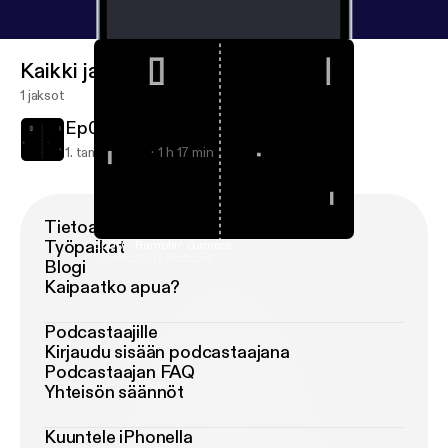
Kaikki jaksot
1 jaksot
Ep00 - Ramblin' Gamers
1. tammi 2018
1 h 17 min
Tietoa Podimosta
Työpaikat
Ep00 - Ramblin' Gamers
2Cents2Play Podcast
Blogi
Kaipaatko apua?
Podcastaajille
Kirjaudu sisään podcastaajana
Podcastaajan FAQ
Yhteisön säännöt
Kuuntele iPhonella