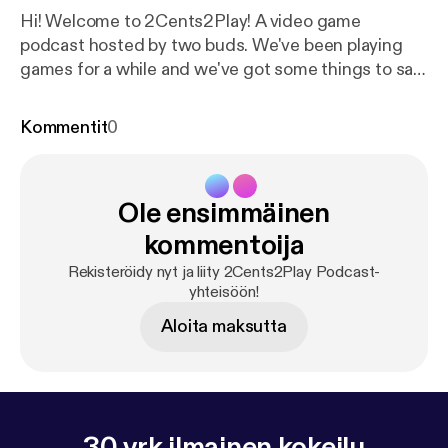
Hi! Welcome to 2Cents2Play! A video game
podcast hosted by two buds. We've been playing
games for a while and we've got some things to say.
This podcast is only beginning so feel free to check
in every week and join us on our journey through
Kommentit
0
games old and new.
Ole ensimmäinen
kommentoija
Rekisteröidy nyt ja liity 2Cents2Play Podcast-
yhteisöön!
Aloita maksutta
30 vrk ilmainen kokeilu