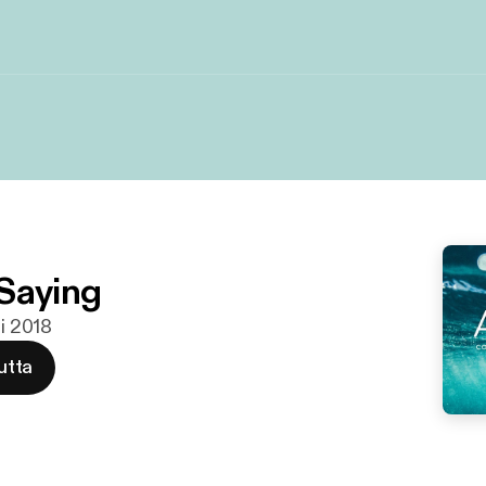
Saying
ti 2018
utta