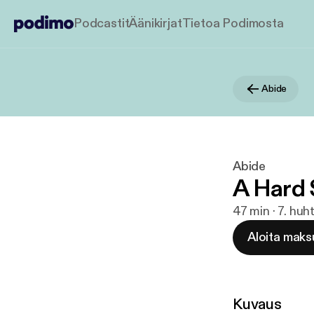
Podcastit
Äänikirjat
Tietoa Podimosta
Abide
Abide
A Hard 
47 min · 7. huh
Aloita maks
Kuvaus