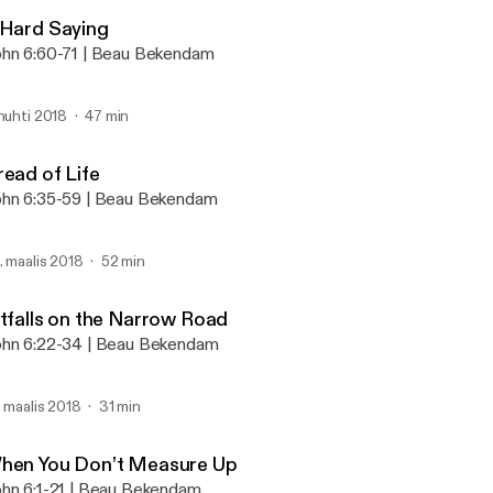
Abide
 Hard Saying
hn 6:60-71 | Beau Bekendam
 huhti 2018
47 min
read of Life
hn 6:35-59 | Beau Bekendam
. maalis 2018
52 min
itfalls on the Narrow Road
hn 6:22-34 | Beau Bekendam
. maalis 2018
31 min
hen You Don’t Measure Up
hn 6:1-21 | Beau Bekendam