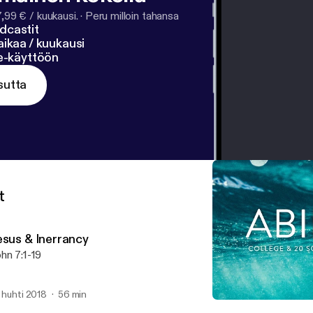
7,99 € / kuukausi.
·
Peru milloin tahansa
dcastit
ikaa / kuukausi
ne-käyttöön
sutta
t
esus & Inerrancy
hn 7:1-19
. huhti 2018
56 min
A Hard Saying