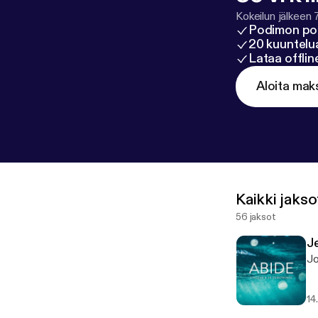
Kokeilun jälkeen 
Podimon po
20 kuuntelua
Lataa offli
Aloita mak
Kaikki jakso
56 jaksot
J
Jo
14