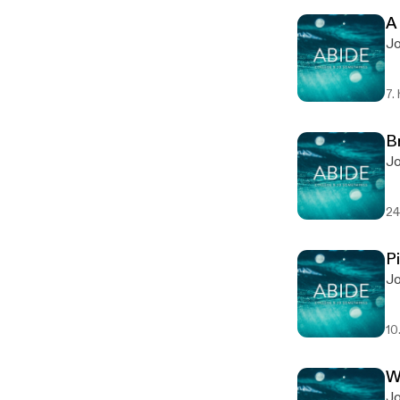
A
Jo
7.
B
Jo
24
P
Jo
10
W
Jo