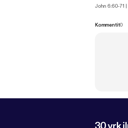
John 6:60-71 
Kommentit
0
30 vrk i