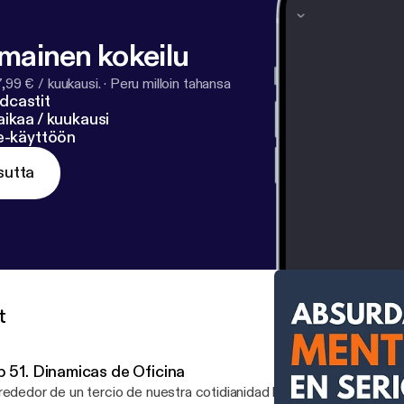
lmainen kokeilu
7,99 € / kuukausi.
·
Peru milloin tahansa
dcastit
ikaa / kuukausi
ne-käyttöön
sutta
t
p 51. Dinamicas de Oficina
rededor de un tercio de nuestra cotidianidad la pasamos trabajand