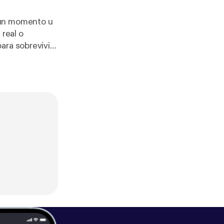
 un momento u
real o
ara sobrevivir
a discusión, la
o aprendido