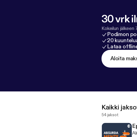
30 vrk i
Kokeilun jälkeen 
Podimon po
20 kuuntelua
Lataa offli
Aloita mak
Kaikki jakso
54 jaksot
E
Al