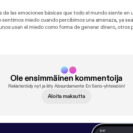
a de las emociones básicas que todo el mundo siente en
 sentimos miedo cuando percibimos una amenaza, ya sea 
gunos usan el miedo como forma de generar dinero, otros p
n problema del que les cuesta deshacerse. Para empezar l
ta es: ustedes consideran que el miedo es un sentimient
 o aprendido de manera experimental?
Ole ensimmäinen kommentoija
Rekisteröidy nyt ja liity Absurdamente En Serio-yhteisöön!
Aloita maksutta