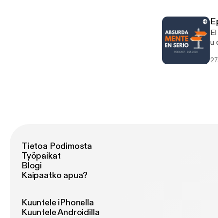
pa
sa
ex
E
¿P
El
u 
im
27
so
di
ap
Tietoa Podimosta
Työpaikat
Blogi
Kaipaatko apua?
Kuuntele iPhonella
Kuuntele Androidilla