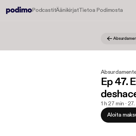
Podcastit
Äänikirjat
Tietoa Podimosta
Absurdamen
Absurdamente
Ep 47. E
deshace
1 h 27 min · 27
Aloita maks