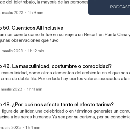
ge del teletrabajo, la mayoría de las personas tenían un lugar de tr
tablecido, donde por lo general tenían contacto con sus colegas y
. maalis 2023
1 h 9 min
osistemas son únicos y tienen reglas propias, codificadas y no esc
Ep 47. Es el miedo valios
sciplinarias, y su manejo correcto puede incluso potenciar el éxito 
Absurdamente En Serio
timos años estos espacios de trabajo han tendido a atomizarse, 
 50. Cuenticos All Inclusive
fice o sitios de coworking o esquemas mixtos de presencialidad, 
an nos cuenta como le fué en su viaje a un Resort en Punta Cana
gue habiendo reglas y maneras de manejarse. Mi primera pregunta d
gunas observaciones que tuvo
ecuerdan alguna vez que el ambiente laboral les haya impuesto un
. maalis 2023
1 h 12 min
p 49. La masculinidad, costumbre o comodidad?
 masculinidad, como otros elementos del ambiente en el que nos 
 arma de doble filo. Por un lado hay ciertos valores asociados a la i
mbre que vale la pena perpetuar en el tiempo, no solo a niños sino
. maalis 2023
1 h 11 min
nceptos como la valentía, la honestidad, la responsabilidad, la auto
cación de servicio son valores que pueden dar estructura y ayudar
ecimiento de un niño. Sin embargo, hay ambientes y circunstancia
p 48. ¿Por qué nos afecta tanto el efecto tarima?
lores van acompañados por la violencia, la misoginia, la homofobia
 figura de un líder, una celebridad o en términos generales un co
s de antivalores que se han asociado también a la idea ultra tradici
scina a los seres humanos. Ya sea por su carisma, por su conocimie
mbría al más puro estilo de John Wayne o Clint Eastwood. Mi pregu
nera que se expresa o simplemente por la distancia que hay entre
 debate es: ¿qué ambiente de sus vidas consideran que ha sido cal
 maalis 2023
1 h 4 min
sto nos genera una atracción. Esa fascinación puede tomar varias