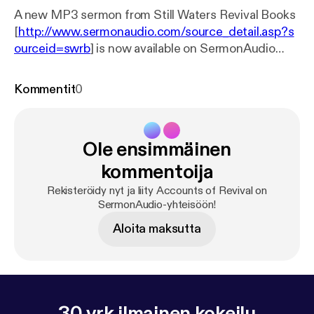
A new MP3 sermon from Still Waters Revival Books
[
http://www.sermonaudio.com/source_detail.asp?s
ourceid=swrb
] is now available on SermonAudio
with the following details: Title: Accounts of Revival
12 of 16 Subtitle: Accounts of Revival Speaker: John
Kommentit
0
Gillies Broadcaster: Still Waters Revival Books
Event: Audio Book Date: 8/7/2007 Bible: John 3:36
Length: 40 min.
Ole ensimmäinen
kommentoija
Rekisteröidy nyt ja liity Accounts of Revival on
SermonAudio-yhteisöön!
Aloita maksutta
30 vrk ilmainen kokeilu