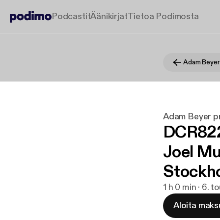
Podcastit
Äänikirjat
Tietoa Podimosta
Adam Beyer p
DCR822 
Joel Mul
Stockh
1 h 0 min · 6. 
Aloita maks