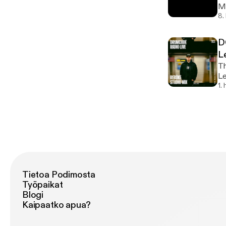
Ma
8.
D
L
Th
Le
1.
Tietoa Podimosta
Työpaikat
Blogi
Kaipaatko apua?