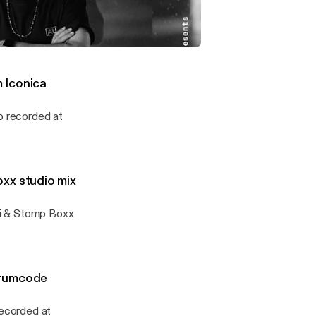
rded in
Live - Joel Mull studio mix recorded in Stockholm
umcode
 Iconica
o recorded at
xx studio mix
ni & Stomp Boxx
Drumcode
ecorded at