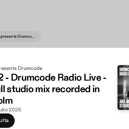
Adam Beyer presents Drumcode
resents Drumcode
- Drumcode Radio Live -
l studio mix recorded in
olm
touko 2026
utta