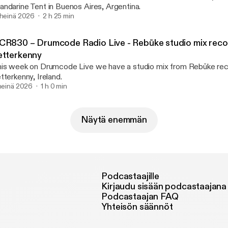
ndarine Tent in Buenos Aires, Argentina.
 heinä 2026
2 h 25 min
CR830 – Drumcode Radio Live - Rebūke studio mix reco
etterkenny
is week on Drumcode Live we have a studio mix from Rebūke rec
tterkenny, Ireland.
 heinä 2026
1 h 0 min
Näytä enemmän
Podcastaajille
Kirjaudu sisään podcastaajana
Podcastaajan FAQ
Yhteisön säännöt