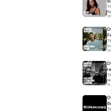
B
Th
Ba
29
D
Fe
Th
Ic
22
D
r
Th
re
15
D
B
Th