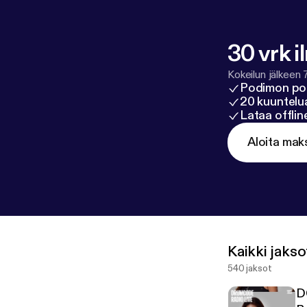
30 vrk i
Kokeilun jälkeen 
Podimon po
20 kuuntelua
Lataa offli
Aloita mak
Kaikki jakso
540 jaksot
D