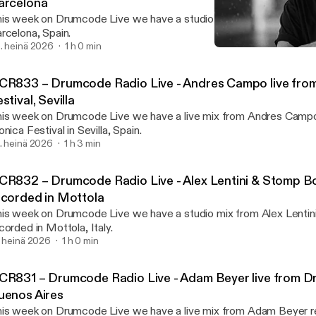
arcelona
is week on Drumcode Live we have a studio mix from Selena reco
rcelona, Spain.
. heinä 2026
1 h 0 min
DCR822 - Drumcode Radio 
Adam Beyer presents Dr
CR833 – Drumcode Radio Live - Andres Campo live from
stival, Sevilla
is week on Drumcode Live we have a live mix from Andres Camp
onica Festival in Sevilla, Spain.
. heinä 2026
1 h 3 min
CR832 – Drumcode Radio Live - Alex Lentini & Stomp Bo
ecorded in Mottola
is week on Drumcode Live we have a studio mix from Alex Lenti
corded in Mottola, Italy.
. heinä 2026
1 h 0 min
CR831 – Drumcode Radio Live - Adam Beyer live from 
uenos Aires
is week on Drumcode Live we have a live mix from Adam Beyer r