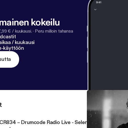
lmainen kokeilu
7,99 € / kuukausi.
·
Peru milloin tahansa
dcastit
ikaa / kuukausi
ne-käyttöön
sutta
t
CR834 – Drumcode Radio Live - Selena studio mix recor