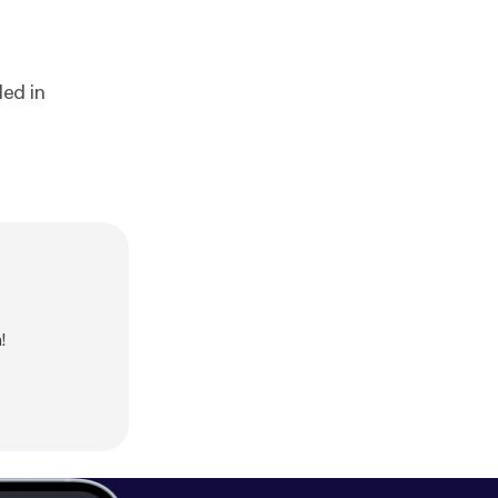
ed in
!