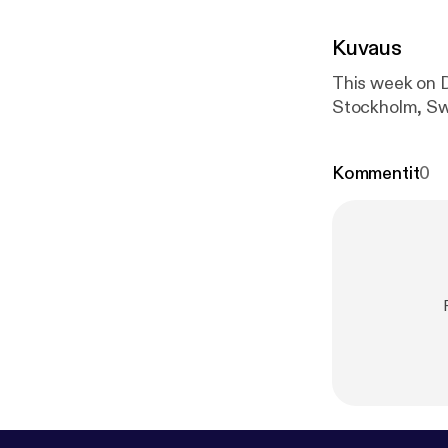
Kuvaus
This week on D
Stockholm, S
Kommentit
0