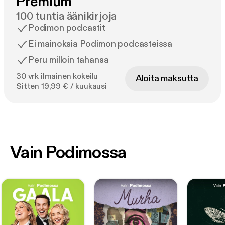
Premium
100 tuntia äänikirjoja
Podimon podcastit
Ei mainoksia Podimon podcasteissa
Peru milloin tahansa
30 vrk ilmainen kokeilu
Aloita maksutta
Sitten 19,99 € / kuukausi
Vain Podimossa