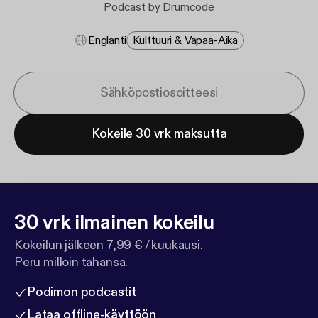
Podcast by Drumcode
Englanti
Kulttuuri & Vapaa-Aika
Kokeile 30 vrk maksutta
30 vrk ilmainen kokeilu
Kokeilun jälkeen 7,99 € / kuukausi.
Peru milloin tahansa.
Podimon podcastit
Lataa offline-käyttöön