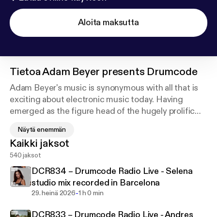
Aloita maksutta
Tietoa
Adam Beyer presents Drumcode
Adam Beyer's music is synonymous with all that is
exciting about electronic music today. Having
emerged as the figure head of the hugely prolific
Swedish techno scene Beyer has now confirmed
Näytä enemmän
his position as a globally recognized DJ and
Kaikki jaksot
producer, headlining the world's finest events week
540 jaksot
in week out.
DCR834 – Drumcode Radio Live - Selena
His acclaimed Drumcode label has been at the
studio mix recorded in Barcelona
cutting edge of club music for well over a decade;
-
29. heinä 2026
1 h 0 min
now for the first time Adam takes to the airwaves
DCR833 – Drumcode Radio Live - Andres
with a new weekly radio show.