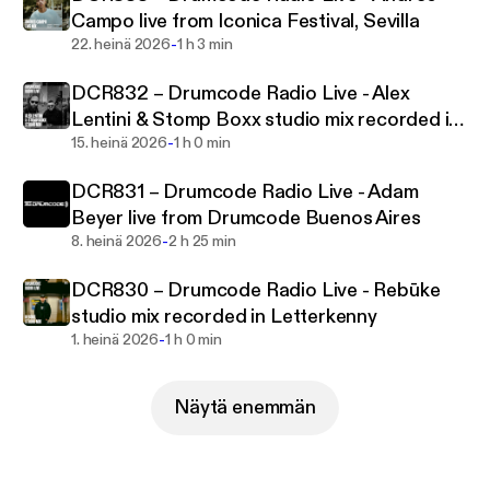
Campo live from Iconica Festival, Sevilla
-
22. heinä 2026
1 h 3 min
Featuring exclusive live performances, cutting
edge studio mixes, artist profiles and previews of
DCR832 – Drumcode Radio Live - Alex
exciting material on the Drumcode labels, this show
Lentini & Stomp Boxx studio mix recorded in
is set to be a sure fire hit with electronic music fans
-
Mottola
15. heinä 2026
1 h 0 min
worldwide.
DCR831 – Drumcode Radio Live - Adam
Beyer live from Drumcode Buenos Aires
-
8. heinä 2026
2 h 25 min
DCR830 – Drumcode Radio Live - Rebūke
studio mix recorded in Letterkenny
-
1. heinä 2026
1 h 0 min
Näytä enemmän