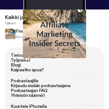
Kaikki jaksot
1 jaksot
Finding My Space Online
20. touko 2019
5 min
Tietoa Podimosta
Työpaikat
Finding My Space Online
Affiliate Marketing Insider Secrets
Blogi
Kaipaatko apua?
Podcastaajille
Kirjaudu sisään podcastaajana
Podcastaajan FAQ
Yhteisön säännöt
Kuuntele iPhonella