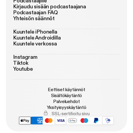
Podcastaajille
Kirjaudu sisään podcastaajana
Podcastaajan FAQ
Yhteisön säännöt
Kuuntele iPhonella
Kuuntele Androidilla
Kuuntele verkossa
Instagram
Tiktok
Youtube
Eettiset käytännöt
Sisältökäytäntö
Palveluehdot
Yksityisyyskäytäntö
SSL-sertifioitu sivu