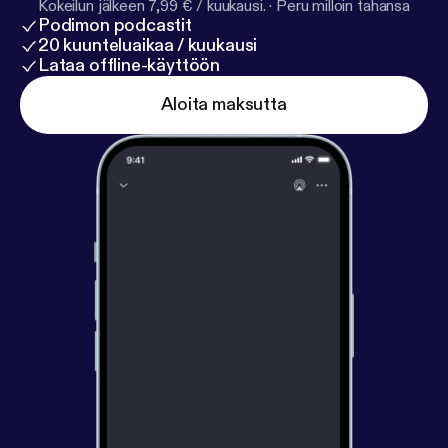
Kokeilun jälkeen 7,99 € / kuukausi.
·
Peru milloin tahansa
Podimon podcastit
20 kuunteluaikaa / kuukausi
Lataa offline-käyttöön
Aloita maksutta