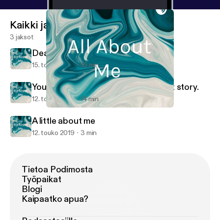
Kaikki jaksot
3 jaksot
Death
15. touko 2019
16 min
You are going to hear my.coming out story.
12. touko 2019
14 min
Death
All About Me
A little about me
12. touko 2019
3 min
Tietoa Podimosta
Työpaikat
Blogi
Kaipaatko apua?