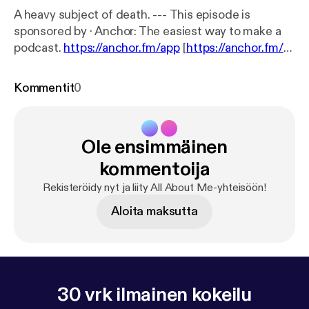
A heavy subject of death. --- This episode is
sponsored by · Anchor: The easiest way to make a
podcast.
https://anchor.fm/app
[
https://anchor.fm/a
pp
]Support this podcast:
https://anchor.fm/c-wolf2/
support
[
https://anchor.fm/c-wolf2/support
]
Kommentit
0
Ole ensimmäinen
kommentoija
Rekisteröidy nyt ja liity All About Me-yhteisöön!
Aloita maksutta
30 vrk ilmainen kokeilu