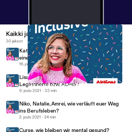
Kaikki jaksot
30 jaksot
Kathrin und Erik, wie gehe ich beruflich mit
einer Depression um?
16. joulu 2021
26 min
Lisa und Angelina, wie arbeitet ihr mit
Legasthenie bzw. ADHS?
Niko, Natalie, Amrei, wie verläuft euer Weg ins Berufsleben?
All Inclusive
9. joulu 2021
33 min
Niko, Natalie, Amrei, wie verläuft euer Weg
ins Berufsleben?
2. joulu 2021
24 min
Curse, wie bleiben wir mental gesund?