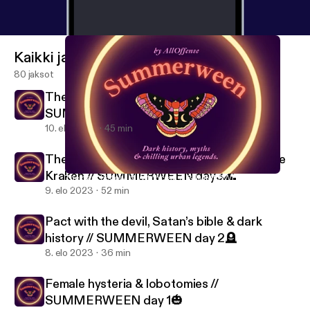
Kaikki jaksot
80 jaksot
The dark history of Witchcraft //
SUMMERWEEN day 4🔮
10. elo 2023
45 min
The dark history of sirens, ghostships & the
Kraken // SUMMERWEEN day3🌊
The dark history of Witchcraft // SUMMERWEEN day 4🔮
All Offense.
9. elo 2023
52 min
Pact with the devil, Satan’s bible & dark
history // SUMMERWEEN day 2🪦
8. elo 2023
36 min
Female hysteria & lobotomies //
SUMMERWEEN day 1🎃