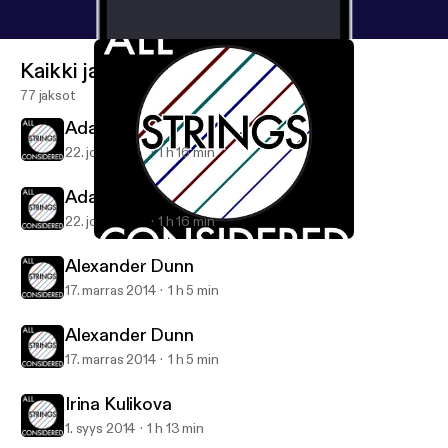
Kaikki jaksot
77 jaksot
Adam Levin
22. joulu 2014
1 h 16 min
Adam Levin
22. joulu 2014
1 h 16 min
Alexander Dunn
All Strings Considered
Alexander Dunn
17. marras 2014
1 h 5 min
Alexander Dunn
17. marras 2014
1 h 5 min
Irina Kulikova
1. syys 2014
1 h 13 min