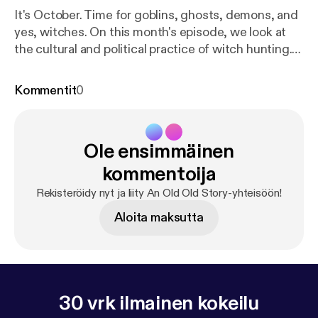
It's October. Time for goblins, ghosts, demons, and
yes, witches. On this month's episode, we look at
the cultural and political practice of witch hunting.
Mass panic. Fear-mongering. Scapegoating.
Nothing captures our attention quite like having a
Kommentit
0
really good enemy or devil to blame for our troubles.
A sense of identity is important to any group. But
what happens when marking the divide between
Ole ensimmäinen
Insiders and Outsiders becomes an act of hatred,
exclusion, fear, and violence?
kommentoija
Rekisteröidy nyt ja liity An Old Old Story-yhteisöön!
Aloita maksutta
30 vrk ilmainen kokeilu