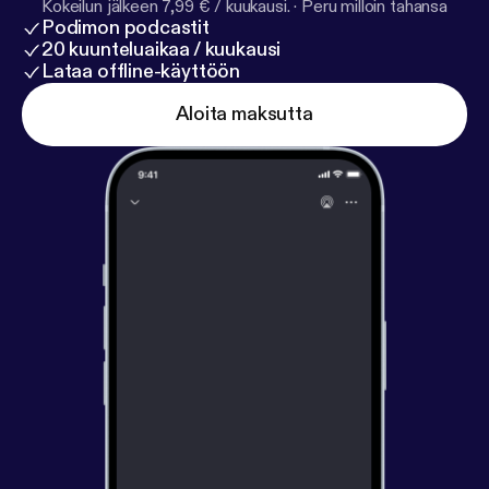
Kokeilun jälkeen 7,99 € / kuukausi.
·
Peru milloin tahansa
Podimon podcastit
20 kuunteluaikaa / kuukausi
Lataa offline-käyttöön
Aloita maksutta