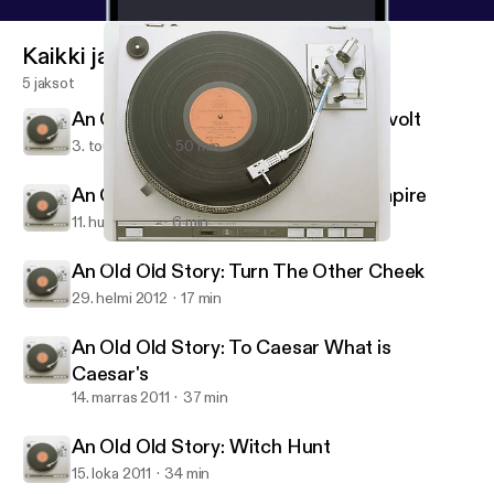
Kaikki jaksot
5 jaksot
An Old Old Story: Youth Group in Revolt
3. touko 2012
50 min
An Old Old Story: Community for Empire
11. huhti 2012
6 min
An Old Old Story: Witch Hunt
An Old Old Story
An Old Old Story: Turn The Other Cheek
29. helmi 2012
17 min
An Old Old Story: To Caesar What is
Caesar's
14. marras 2011
37 min
An Old Old Story: Witch Hunt
15. loka 2011
34 min