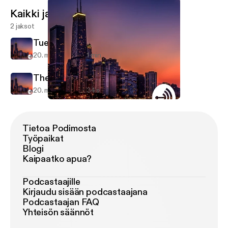
Kaikki jaksot
2 jaksot
Tuesday blues
20. maalis 2018
1 min
The beginning
20. maalis 2018
34 s
The beginning
Antonio Akinbiyi
Tietoa Podimosta
Työpaikat
Blogi
Kaipaatko apua?
Podcastaajille
Kirjaudu sisään podcastaajana
Podcastaajan FAQ
Yhteisön säännöt