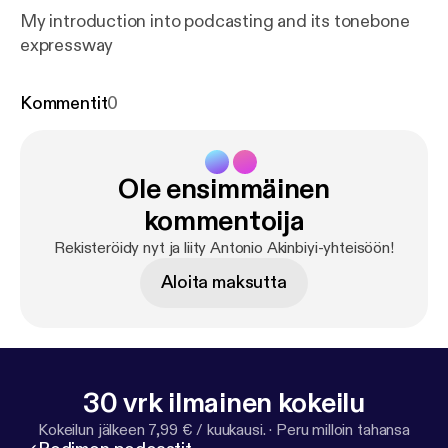
My introduction into podcasting and its tonebone
expressway
Kommentit
0
Ole ensimmäinen
kommentoija
Rekisteröidy nyt ja liity Antonio Akinbiyi-yhteisöön!
Aloita maksutta
30 vrk ilmainen kokeilu
Kokeilun jälkeen 7,99 € / kuukausi.
·
Peru milloin tahansa