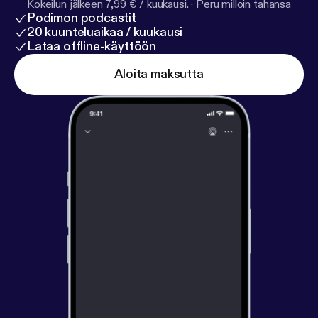
Kokeilun jälkeen 7,99 € / kuukausi.
·
Peru milloin tahansa
Podimon podcastit
20 kuunteluaikaa / kuukausi
Lataa offline-käyttöön
Aloita maksutta