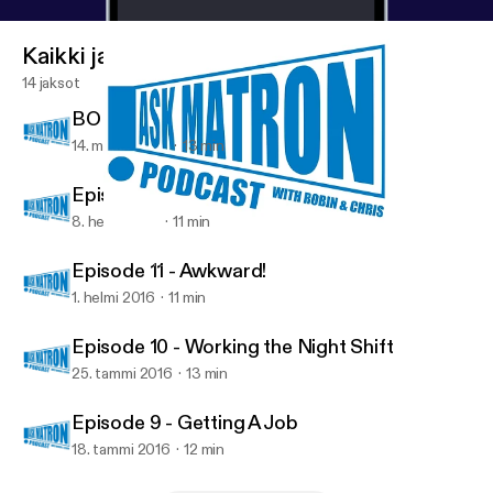
Kaikki jaksot
14 jaksot
BONUS Episode - The Edge
14. maalis 2016
13 min
Episode 12 - The Future
8. helmi 2016
11 min
Episode 11 - Awkward!
Ask Matron
Episode 11 - Awkward!
1. helmi 2016
11 min
Episode 10 - Working the Night Shift
25. tammi 2016
13 min
Episode 9 - Getting A Job
18. tammi 2016
12 min