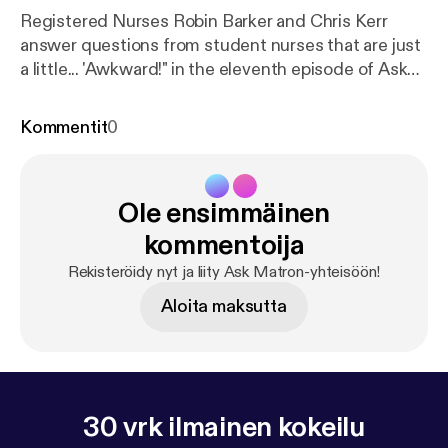
Registered Nurses Robin Barker and Chris Kerr
answer questions from student nurses that are just
a little... 'Awkward!" in the eleventh episode of Ask
Matron! Tweet your questions
twitter.com/askmatron or e-mail us at
Kommentit
0
askmatronpodcast@gmail.com
Ole ensimmäinen
kommentoija
Rekisteröidy nyt ja liity Ask Matron-yhteisöön!
Aloita maksutta
30 vrk ilmainen kokeilu