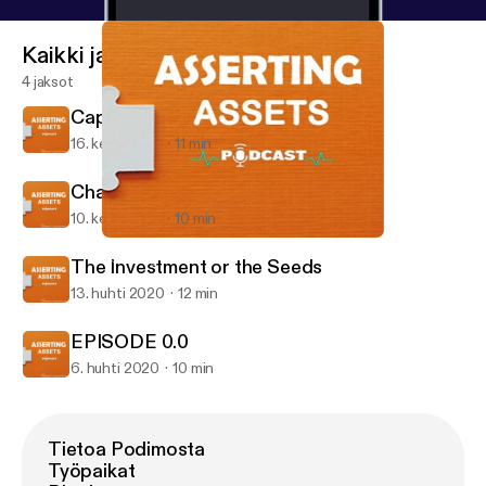
Kaikki jaksot
4 jaksot
Capabilities and Capicity
16. kesä 2020
11 min
Character, Reputation and Success.
10. kesä 2020
10 min
The Investment or the Seeds
Asserting Assets
The Investment or the Seeds
13. huhti 2020
12 min
EPISODE 0.0
6. huhti 2020
10 min
Tietoa Podimosta
Työpaikat