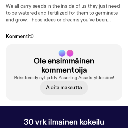
We all carry seeds in the inside of us they just need
to be watered and fertilized for them to germinate
and grow. Those ideas or dreams you’ve been
having are seeds, that ability or activity you enjoy
doing and are good at is equally a seed.You carry...
Kommentit
0
Ole ensimmäinen
kommentoija
Rekisteröidy nyt ja liity Asserting Assets-yhteisöön!
Aloita maksutta
30 vrk ilmainen kokeilu