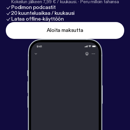
Kokeilun jälkeen 7,99 € / kuukausi.
·
Peru milloin tahansa
Podimon podcastit
20 kuunteluaikaa / kuukausi
Lataa offline-käyttöön
Aloita maksutta