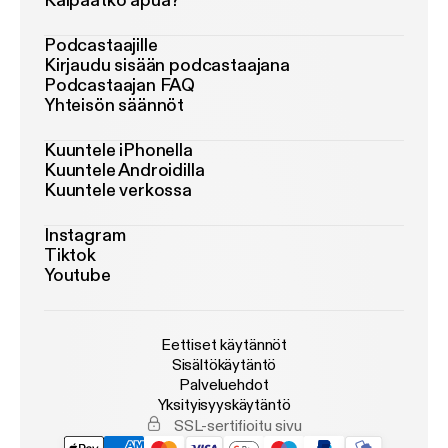
Kaipaatko apua?
Podcastaajille
Kirjaudu sisään podcastaajana
Podcastaajan FAQ
Yhteisön säännöt
Kuuntele iPhonella
Kuuntele Androidilla
Kuuntele verkossa
Instagram
Tiktok
Youtube
Eettiset käytännöt
Sisältökäytäntö
Palveluehdot
Yksityisyyskäytäntö
SSL-sertifioitu sivu