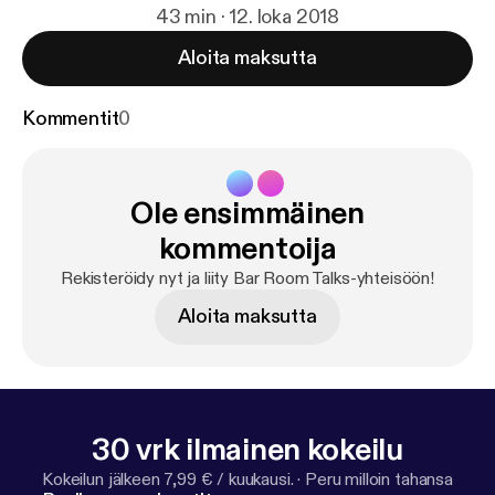
43 min · 12. loka 2018
Aloita maksutta
Kommentit
0
Ole ensimmäinen
kommentoija
Rekisteröidy nyt ja liity Bar Room Talks-yhteisöön!
Aloita maksutta
30 vrk ilmainen kokeilu
Kokeilun jälkeen 7,99 € / kuukausi.
·
Peru milloin tahansa