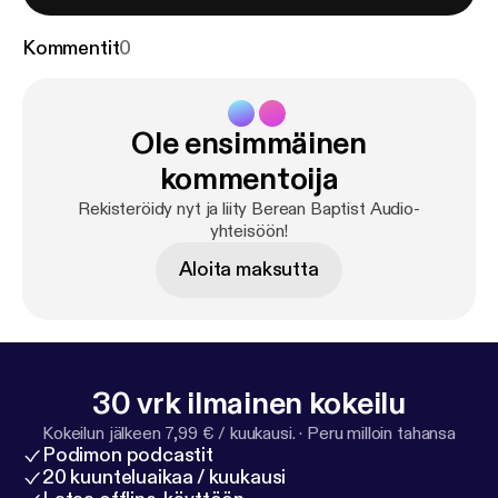
Kommentit
0
Ole ensimmäinen
kommentoija
Rekisteröidy nyt ja liity Berean Baptist Audio-
yhteisöön!
Aloita maksutta
30 vrk ilmainen kokeilu
Kokeilun jälkeen 7,99 € / kuukausi.
·
Peru milloin tahansa
Podimon podcastit
20 kuunteluaikaa / kuukausi