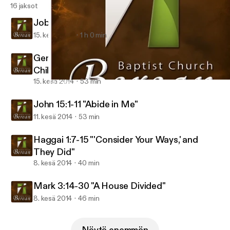
16 jaksot
Job 1:4-5, Genesis 18:17-19 "Good Dad"
15. kesä 2014
1 h 0 min
Genesis 4:1-8, 25-26 "Bad Dad: Men of God,
Children of the Devil"
15. kesä 2014
53 min
Genesis 4:1-8, 25-26 "Bad Dad: Men of God, Children of the Devi
Berean Baptist Audio
John 15:1-11 "Abide in Me"
11. kesä 2014
53 min
Haggai 1:7-15 "'Consider Your Ways,' and
They Did"
8. kesä 2014
40 min
Mark 3:14-30 "A House Divided"
8. kesä 2014
46 min