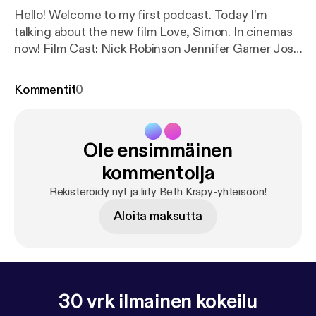
Hello! Welcome to my first podcast. Today I'm
talking about the new film Love, Simon. In cinemas
now! Film Cast: Nick Robinson Jennifer Garner Josh
Duhamel Katherine Langford Alexandra Shipp
Logan Miller Keiynan Lonsdale Jorge Lendeborg Jr.
Kommentit
0
Ole ensimmäinen
kommentoija
Rekisteröidy nyt ja liity Beth Krapy-yhteisöön!
Aloita maksutta
30 vrk ilmainen kokeilu