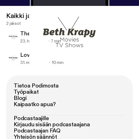
Kaikki jaksot
2 jaksot
The Alienist
23. huhti 2018
7 min
Love, Simon
31. maalis 2018
10 min
Love, Simon
Beth Krapy
Tietoa Podimosta
Työpaikat
Blogi
Kaipaatko apua?
Podcastaajille
Kirjaudu sisään podcastaajana
Podcastaajan FAQ
Yhteisön säännöt