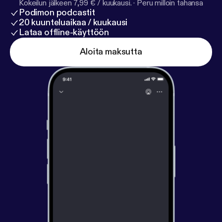
Kokeilun jälkeen 7,99 € / kuukausi.
·
Peru milloin tahansa
Podimon podcastit
20 kuunteluaikaa / kuukausi
Lataa offline-käyttöön
Aloita maksutta