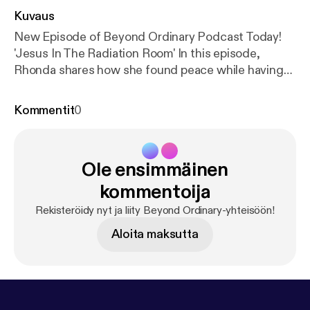
Kuvaus
New Episode of Beyond Ordinary Podcast Today!
'Jesus In The Radiation Room' In this episode,
Rhonda shares how she found peace while having
her first treatment. In a rather, unexpected way.
Don't miss it! Share with friends! Click on the
Kommentit
0
picture below to listen.😊🎙🎼
Ole ensimmäinen
kommentoija
Rekisteröidy nyt ja liity Beyond Ordinary-yhteisöön!
Aloita maksutta