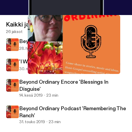
Kaikki jaksot
26 jaksot
Beyond Ordinary: 'Power In A Name'
28. helmi 2020
29 min
'I Want To Run Away!'
30. marras 2019
18 min
Beyond Ordinary Podcast: 'Jesus In The Radiation Room'
Beyond Ordinary
Beyond Ordinary Encore 'Blessings In
Disguise'
14. kesä 2019
23 min
Beyond Ordinary Podcast 'Remembering The
Ranch'
31. touko 2019
23 min