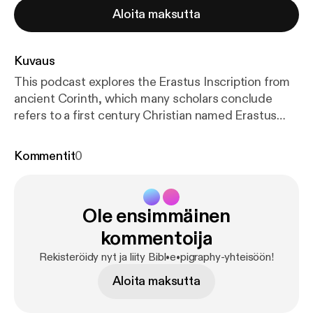
Aloita maksutta
Kuvaus
This podcast explores the Erastus Inscription from
ancient Corinth, which many scholars conclude
refers to a first century Christian named Erastus
(Rom 16:23). Clint tests this hypothesis and
discusses the oft-neglected circumstances
Kommentit
0
surrounding the inscription’s discovery and
publication.
Ole ensimmäinen
kommentoija
Rekisteröidy nyt ja liity Bibl•e•pigraphy-yhteisöön!
Aloita maksutta