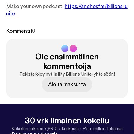
Make your own podcast:
https://anchor.fm/billions-u
nite
Kommentit
0
Ole ensimmäinen
kommentoija
Rekisteröidy nyt ja liity Billions Unite-yhteisöön!
Aloita maksutta
30 vrk ilmainen kokeilu
Kokeilun jälkeen 7,99 € / kuukausi.
·
Peru milloin tahansa