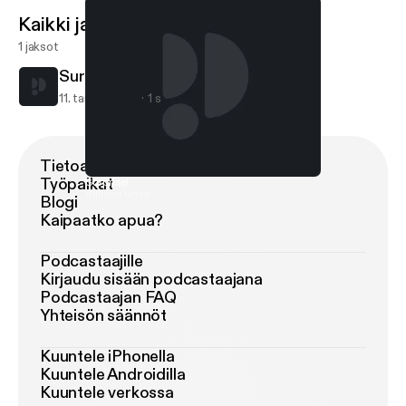
Kaikki jaksot
1 jaksot
Surprise!
11. tammi 2018
1 s
Tietoa Podimosta
Työpaikat
Surprise!
Billions Unite
Blogi
Kaipaatko apua?
Podcastaajille
Kirjaudu sisään podcastaajana
Podcastaajan FAQ
Yhteisön säännöt
Kuuntele iPhonella
Kuuntele Androidilla
Kuuntele verkossa