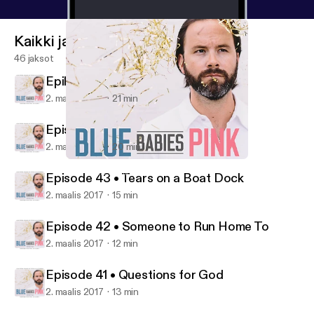
Kaikki jaksot
46 jaksot
Epilogue • My Little Speaking Up
2. maalis 2017
21 min
Episode 44 • Love Storms
2. maalis 2017
20 min
Epilogue • My Little Speaking Up
Blue Babies Pink
Episode 43 • Tears on a Boat Dock
2. maalis 2017
15 min
Episode 42 • Someone to Run Home To
2. maalis 2017
12 min
Episode 41 • Questions for God
2. maalis 2017
13 min