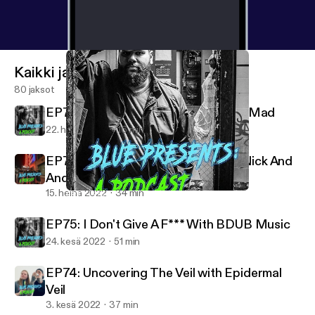
Kaikki jaksot
80 jaksot
EP77: 5 Songs I Listen To When I'm Mad
22. heinä 2022
16 min
EP76: Raw F**king Energy PART2 Nick And
Andrew RETURN!
15. heinä 2022
34 min
EP77: 5 Songs I Listen To When I'm Mad
Blue Presents A Podcast
EP75: I Don't Give A F*** With BDUB Music
24. kesä 2022
51 min
EP74: Uncovering The Veil with Epidermal
Veil
3. kesä 2022
37 min