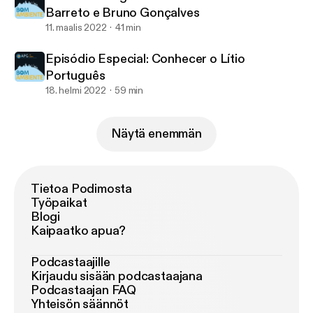
Barreto e Bruno Gonçalves
11. maalis 2022
41 min
Episódio Especial: Conhecer o Lítio
Português
18. helmi 2022
59 min
Näytä enemmän
Tietoa Podimosta
Työpaikat
Blogi
Kaipaatko apua?
Podcastaajille
Kirjaudu sisään podcastaajana
Podcastaajan FAQ
Yhteisön säännöt