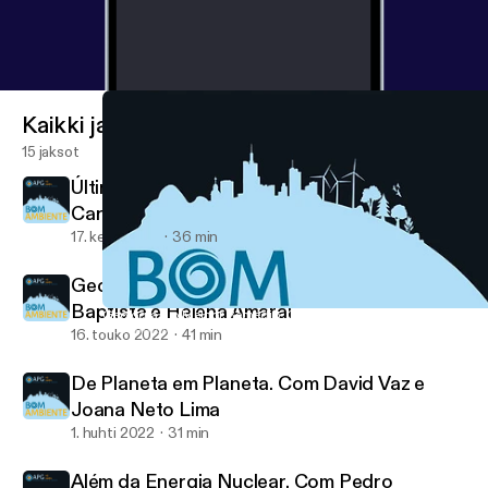
Kaikki jaksot
15 jaksot
Último episódio: Água à Vista. Com Rosário
Carvalho e Ana Sofia Reboleira
17. kesä 2022
36 min
Geologia é o Melhor Remédio. Com João
Baptista e Helena Amaral
Geologia é o Melhor Remédio. Com João Baptista e Helena Ama
Bom Ambiente
16. touko 2022
41 min
De Planeta em Planeta. Com David Vaz e
Joana Neto Lima
1. huhti 2022
31 min
Além da Energia Nuclear. Com Pedro