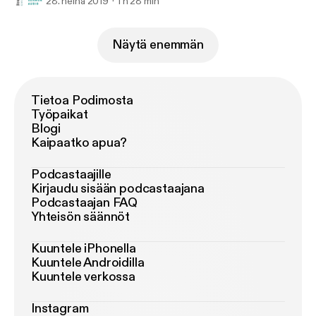
28. heinä 2019
1 h 28 min
Näytä enemmän
Tietoa Podimosta
Työpaikat
Blogi
Kaipaatko apua?
Podcastaajille
Kirjaudu sisään podcastaajana
Podcastaajan FAQ
Yhteisön säännöt
Kuuntele iPhonella
Kuuntele Androidilla
Kuuntele verkossa
Instagram