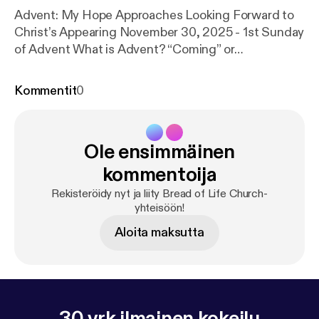
Advent: My Hope Approaches Looking Forward to
Christ’s Appearing November 30, 2025 - 1st Sunday
of Advent What is Advent? “Coming” or
“Approaching” What is Advent? For centuries, the
Christian calendar has been organized around the
Kommentit
0
life of Jesus. At Christmas, we celebrate the birth of
Jesus. At Easter,…
Ole ensimmäinen
kommentoija
Rekisteröidy nyt ja liity Bread of Life Church-
yhteisöön!
Aloita maksutta
30 vrk ilmainen kokeilu