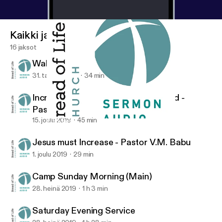
Kaikki jaksot
16 jaksot
Walk by His Spirit
31. tammi 2026
34 min
Increasing In The Knowledge Of God -
Pastor V.M. Babu
15. joulu 2019
45 min
Walk by His Spirit
Bread of Life Church
Jesus must Increase - Pastor V.M. Babu
1. joulu 2019
29 min
Camp Sunday Morning (Main)
28. heinä 2019
1 h 3 min
Saturday Evening Service