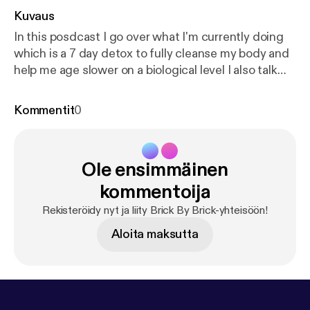
Kuvaus
In this posdcast I go over what I'm currently doing
which is a 7 day detox to fully cleanse my body and
help me age slower on a biological level I also talk
about why I'm doing a podcast and my mission
overall for helping bring this knowledge to the
Kommentit
0
masses so that it can help people look, feel and over
live a better quality of life! Enjoy and comment any
and all questions you might have regarding these
Ole ensimmäinen
topics. Thanks!
kommentoija
Rekisteröidy nyt ja liity Brick By Brick-yhteisöön!
Aloita maksutta