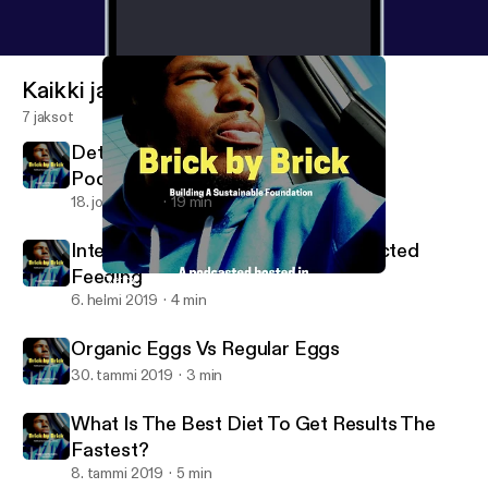
Kaikki jaksot
7 jaksot
Detox - Day 1 of 7, My Mission With
Podcasting
18. joulu 2019
19 min
Intermittent Fasting Vs. Time Restricted
Feeding
Detox - Day 1 of 7, My Mission With Podcasting
Brick By Brick
6. helmi 2019
4 min
Organic Eggs Vs Regular Eggs
30. tammi 2019
3 min
What Is The Best Diet To Get Results The
Fastest?
8. tammi 2019
5 min