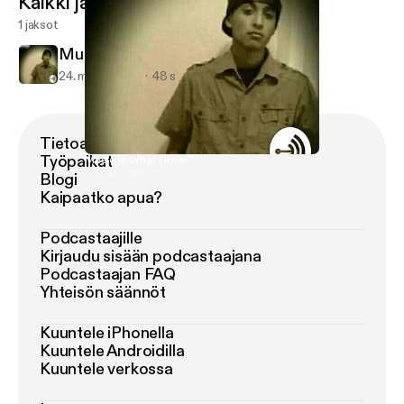
Kaikki jaksot
1 jaksot
Music Is What I love
24. maalis 2018
48 s
Tietoa Podimosta
Työpaikat
Music Is What I love
Caesar Peralta
Blogi
Kaipaatko apua?
Podcastaajille
Kirjaudu sisään podcastaajana
Podcastaajan FAQ
Yhteisön säännöt
Kuuntele iPhonella
Kuuntele Androidilla
Kuuntele verkossa