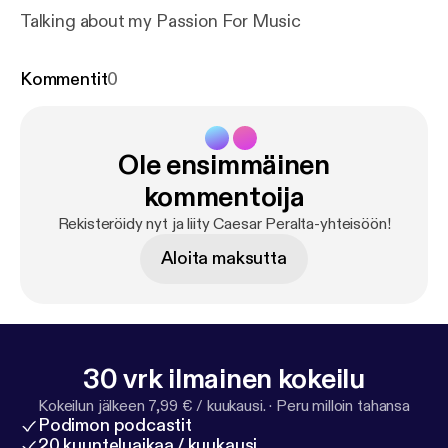
Talking about my Passion For Music
Kommentit
0
Ole ensimmäinen
kommentoija
Rekisteröidy nyt ja liity Caesar Peralta-yhteisöön!
Aloita maksutta
30 vrk ilmainen kokeilu
Kokeilun jälkeen 7,99 € / kuukausi.
·
Peru milloin tahansa
Podimon podcastit
20 kuunteluaikaa / kuukausi