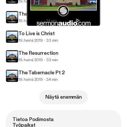
19. heinä 2019
32 min
The Tabernacle Pt 4
19. heinä 2019
31 min
The Tabernacle Pt 4
Calvary Christian Center
To Live is Christ
19. heinä 2019
33 min
The Resurrection
19. heinä 2019
33 min
The Tabernacle Pt 2
19. heinä 2019
34 min
Näytä enemmän
Tietoa Podimosta
Työpaikat