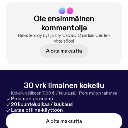
Ole ensimmäinen
kommentoija
Rekisteröidy nyt ja liity Calvary Christian Center-
yhteisöön!
Aloita maksutta
30 vrk ilmainen kokeilu
Kokeilun jälkeen 7,99 € / kuukausi.
·
Peru milloin tahansa
Podimon podcastit
20 kuunteluaikaa / kuukausi
Lataa offline-käyttöön
Aloita maksutta