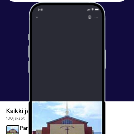
Kaikki jaksot
100 jaksot
Partners in Advancing the Gospel