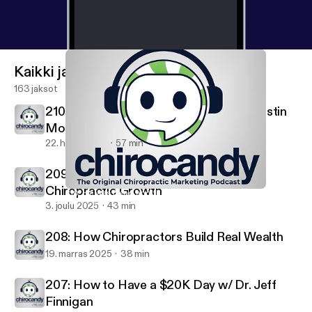
Kaikki jaksot
163 jaksot
210: He was Dead and then... with Dr. Justin
Moseley
22. huhti 2026
57 min
209: The Financial Numbers That Drive
Chiropractic Growth
210: He was Dead and then... with Dr. Justin Moseley
ChiroCandy: THE Chiropractic Marketing Podcast
3. joulu 2025
43 min
208: How Chiropractors Build Real Wealth
19. marras 2025
38 min
207: How to Have a $20K Day w/ Dr. Jeff
Finnigan