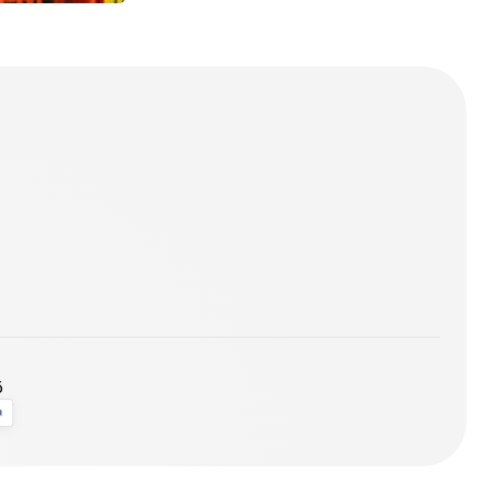
t launch info.
ö