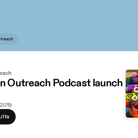
utreach
reach
an Outreach Podcast launch
ä 2019
utta