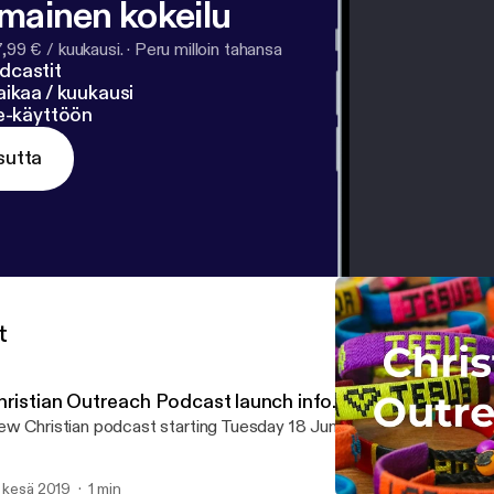
lmainen kokeilu
7,99 € / kuukausi.
·
Peru milloin tahansa
dcastit
ikaa / kuukausi
ne-käyttöön
sutta
t
hristian Outreach Podcast launch info.
w Christian podcast starting Tuesday 18 June 2019
. kesä 2019
1 min