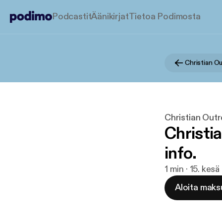
Podcastit
Äänikirjat
Tietoa Podimosta
Christian O
Christian Out
Christi
info.
1 min · 15. kes
Aloita maks