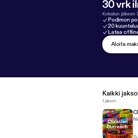
30 vrk i
Kokeilun jälkeen 
Podimon po
20 kuuntelua
Lataa offli
Aloita mak
Kaikki jakso
1 jaksot
C
Ne
15