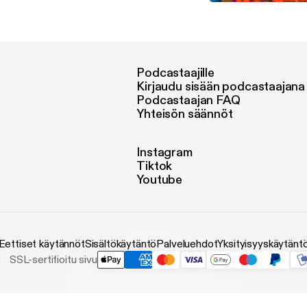
Christian Outreach Podcas
Christian Outreach
Podcastaajille
Kirjaudu sisään podcastaajana
Podcastaajan FAQ
Yhteisön säännöt
Instagram
Tiktok
Youtube
Eettiset käytännöt
Sisältökäytäntö
Palveluehdot
Yksityisyyskäytänt
SSL-sertifioitu sivu