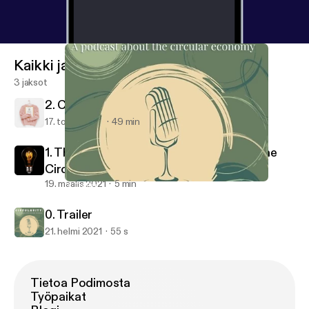
Kaikki jaksot
3 jaksot
2. Circularity and the Fashion Industry
17. touko 2021
49 min
1. The Phoebus Cartel (Introduction to the
Circular Economy)
19. maalis 2021
5 min
0. Trailer
Circularity - The Podcast About the Circular Economy
0. Trailer
21. helmi 2021
55 s
Tietoa Podimosta
Työpaikat