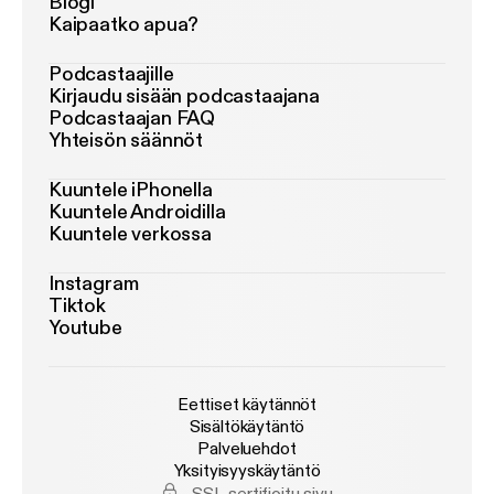
Blogi
Kaipaatko apua?
Podcastaajille
Kirjaudu sisään podcastaajana
Podcastaajan FAQ
Yhteisön säännöt
Kuuntele iPhonella
Kuuntele Androidilla
Kuuntele verkossa
Instagram
Tiktok
Youtube
Eettiset käytännöt
Sisältökäytäntö
Palveluehdot
Yksityisyyskäytäntö
SSL-sertifioitu sivu