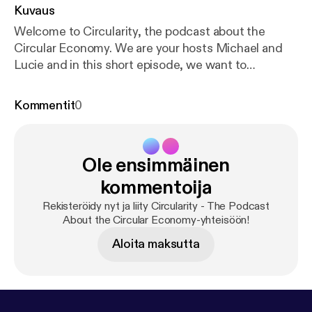
Kuvaus
Welcome to Circularity, the podcast about the
Circular Economy. We are your hosts Michael and
Lucie and in this short episode, we want to
introduce our new podcast and get you interested
in the kind of content we will cover in future
Kommentit
0
episodes. We are two students at the London
School of Economics and we are part of the Circular
Economy Society there. Feel free to reach out to us
Ole ensimmäinen
on social media. Linkedin
[//linkedin.com/company/lsesu-circular-economy-
kommentoija
society] Instagram
Rekisteröidy nyt ja liity Circularity - The Podcast
[//instagram.com/lsesucirculareconomy] Facebook
About the Circular Economy-yhteisöön!
[//facebook.com/lsesucirculareconomy] Music:
Aloita maksutta
Hand Drums 65BPM by Bert Jerred (c) copyright
2020 Licensed under a Creative Commons
Attribution (3.0) license.
http://dig.ccmixter.org/file
s/bertjerred/61877