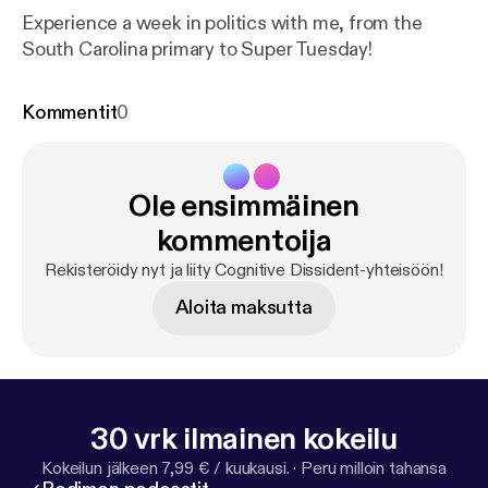
Experience a week in politics with me, from the
South Carolina primary to Super Tuesday!
Kommentit
0
Ole ensimmäinen
kommentoija
Rekisteröidy nyt ja liity Cognitive Dissident-yhteisöön!
Aloita maksutta
30 vrk ilmainen kokeilu
Kokeilun jälkeen 7,99 € / kuukausi.
·
Peru milloin tahansa