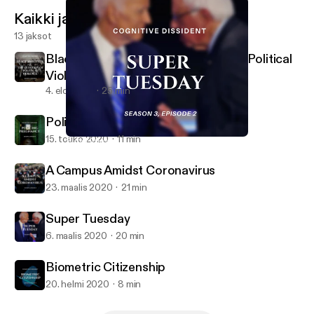
Kaikki jaksot
13 jaksot
Black Abolition and the Question of Political
Violence
4. elo 2020
25 min
Policing Pregnancy
15. touko 2020
11 min
Super Tuesday
Cognitive Dissident
A Campus Amidst Coronavirus
23. maalis 2020
21 min
Super Tuesday
6. maalis 2020
20 min
Biometric Citizenship
20. helmi 2020
8 min