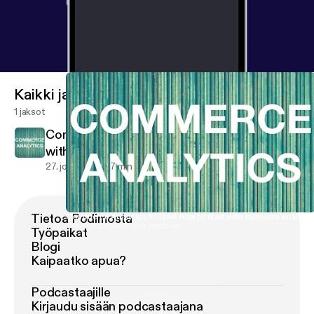
Kaikki jaksot
1 jaksot
Commerce Analytics 1 - Q&A how to start
with business analytics
27. joulu 2017
7 min
Tietoa Podimosta
Commerce Analytics 1 - Q&A how to start with business analytic
Commerce Analytics podcast
Työpaikat
Blogi
Kaipaatko apua?
Podcastaajille
Kirjaudu sisään podcastaajana