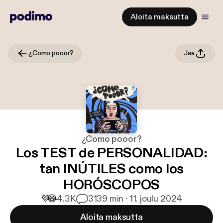
Aloita maksutta
¿Como pooor?
Jaa
¿Como pooor?
Los TEST de PERSONALIDAD:
tan INÚTILES como los
HORÓSCOPOS
💜
😂
4.3K
31
39 min · 11. joulu 2024
Aloita maksutta