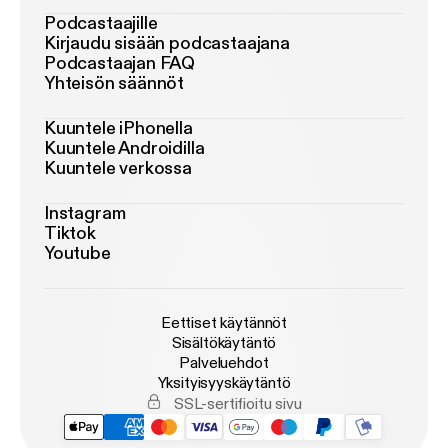
Podcastaajille
Kirjaudu sisään podcastaajana
Podcastaajan FAQ
Yhteisön säännöt
Kuuntele iPhonella
Kuuntele Androidilla
Kuuntele verkossa
Instagram
Tiktok
Youtube
Eettiset käytännöt
Sisältökäytäntö
Palveluehdot
Yksityisyyskäytäntö
SSL-sertifioitu sivu