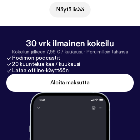
Näytä lisää
30 vrk ilmainen kokeilu
Kokeilun jälkeen 7,99 € / kuukausi.
·
Peru milloin tahansa
Podimon podcastit
20 kuunteluaikaa / kuukausi
Lataa offline-käyttöön
Aloita maksutta