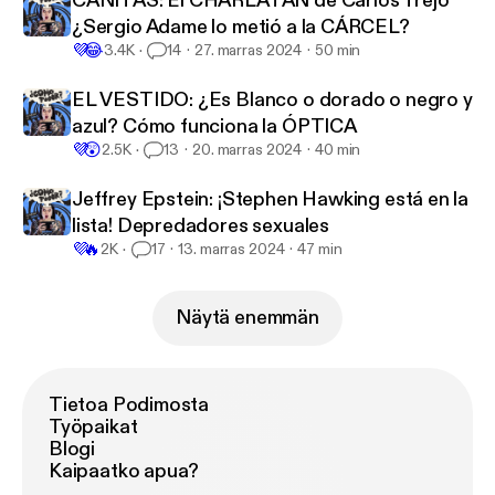
CAÑITAS: El CHARLATÁN de Carlos Trejo
¿Sergio Adame lo metió a la CÁRCEL?
💜
😂
3.4K
14
27. marras 2024
50 min
EL VESTIDO: ¿Es Blanco o dorado o negro y
azul? Cómo funciona la ÓPTICA
💜
😲
2.5K
13
20. marras 2024
40 min
Jeffrey Epstein: ¡Stephen Hawking está en la
lista! Depredadores sexuales
💜
🔥
2K
17
13. marras 2024
47 min
Näytä enemmän
Tietoa Podimosta
Työpaikat
Blogi
Kaipaatko apua?