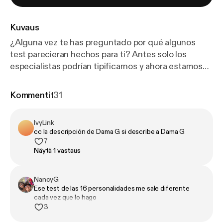
Kuvaus
¿Alguna vez te has preguntado por qué algunos
test parecieran hechos para ti? Antes solo los
especialistas podrían tipificarnos y ahora estamos
rodeados de métodos informales para
supuestamente explorar nuestra personalidad. El
Kommentit
31
test de 16 personalidades de Myers–Briggs es una
CHARLATANERÍA multimillonaria.
IvyLink
cc la descripción de Dama G si describe a Dama G
7
Näytä 1 vastaus
NancyG
Ese test de las 16 personalidades me sale diferente
cada vez que lo hago
3