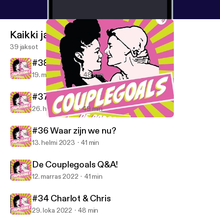
Kaikki jaksot
39 jaksot
#38 Bappie en Jamil
19. maalis 2023
48 min
#37 Jeffrey en Vera
26. helmi 2023
49 min
#38 Bappie en Jamil
CoupleGoals de podcast
#36 Waar zijn we nu?
13. helmi 2023
41 min
De Couplegoals Q&A!
12. marras 2022
41 min
#34 Charlot & Chris
29. loka 2022
48 min