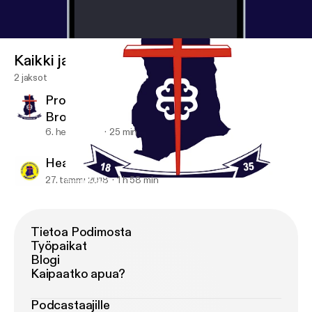
Kaikki jaksot
2 jaksot
Producing Fruits of The Kingdom {By:
Bro.Edmund Fianko}
6. helmi 2018
25 min
Health Talk; By Oheneba
27. tammi 2018
1 h 58 min
Producing Fruits of The Kingdom {By: Bro.Edmund Fianko}
Covenant Methodist Church, Alajo
Tietoa Podimosta
Työpaikat
Blogi
Kaipaatko apua?
Podcastaajille