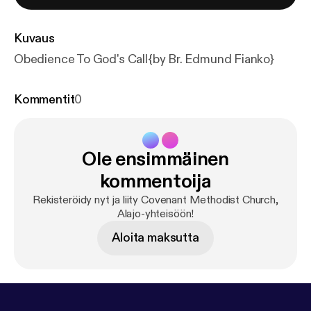
Kuvaus
Obedience To God's Call{by Br. Edmund Fianko}
Kommentit
0
Ole ensimmäinen
kommentoija
Rekisteröidy nyt ja liity Covenant Methodist Church,
Alajo-yhteisöön!
Aloita maksutta