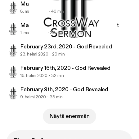
March 8th, 2020 - God Revealed
8. maalis 2020
40 min
March 1st, 2020 - Mission Team Report
1. maalis 2020
38 min
February 16th, 2020 - God Revealed
CrossWay Baptist Church Sermon Podcast (audio)
February 23rd, 2020 - God Revealed
23. helmi 2020
29 min
February 16th, 2020 - God Revealed
16. helmi 2020
32 min
February 9th, 2020 - God Revealed
9. helmi 2020
38 min
Näytä enemmän