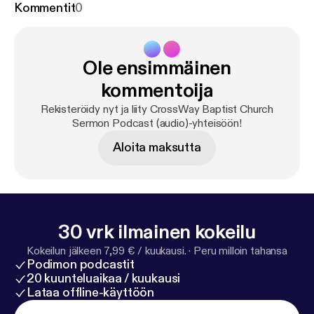
Kommentit
0
Ole ensimmäinen
kommentoija
Rekisteröidy nyt ja liity CrossWay Baptist Church
Sermon Podcast (audio)-yhteisöön!
Aloita maksutta
30 vrk ilmainen kokeilu
Kokeilun jälkeen 7,99 € / kuukausi.
·
Peru milloin tahansa
Podimon podcastit
20 kuunteluaikaa / kuukausi
Lataa offline-käyttöön