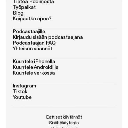
Tietoa Podimosta
Työpaikat
Blogi
Kaipaatko apua?
Podcastaajille
Kirjaudu sisään podcastaajana
Podcastaajan FAQ
Yhteisön säännöt
Kuuntele iPhonella
Kuuntele Androidilla
Kuuntele verkossa
Instagram
Tiktok
Youtube
Eettiset käytännöt
Sisältökäytäntö