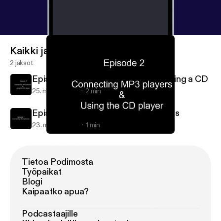
Kaikki jaksot
2 jaksot
Episode 2 - Connecting MP3 & Playing a CD
25. maalis 2009
2 min
Episode 1 - Connecting Microphones
23. maalis 2009
1 min
Episode 2 - Connecting MP3 & Playing a CD
Cynergi Digital Minute Podcast
Tietoa Podimosta
Työpaikat
Blogi
Kaipaatko apua?
Podcastaajille