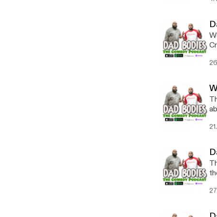
D
We
Cr
26
W
Th
ab
21
D
Th
th
27
D