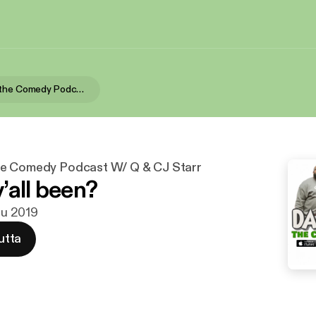
Dad Bodies the Comedy Podcast W/ Q & CJ Starr
he Comedy Podcast W/ Q & CJ Starr
’all been?
ulu 2019
utta