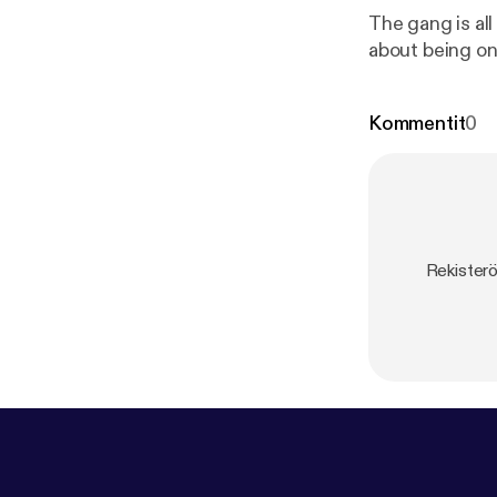
The gang is all
about being on
Kommentit
0
Rekisterö