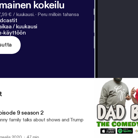
lmainen kokeilu
7,99 € / kuukausi.
·
Peru milloin tahansa
dcastit
ikaa / kuukausi
ne-käyttöön
sutta
t
pisode 9 season 2
nny family talks about shows and Trump
 maalis 2020
47 min