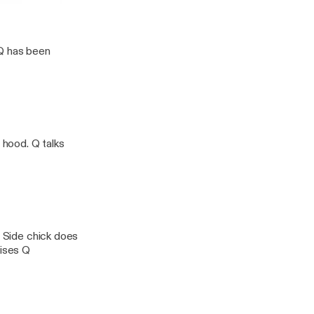
odcast W/ Q & CJ Starr
 Q has been
 hood. Q talks
. Side chick does
rises Q