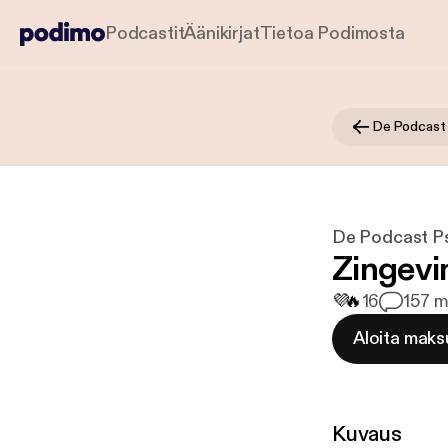
Podcastit
Äänikirjat
Tietoa Podimosta
De Podcast
De Podcast P
Zingevi
💜
🔥
16
1
57 m
Aloita maks
Kuvaus