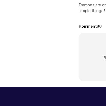
Demons are on 
simple things!!
Kommentit
0
R