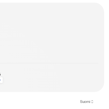
ö
Suomi