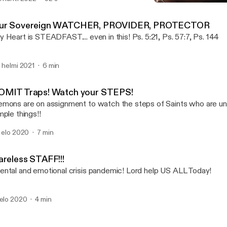
VOMIT Traps! Watch your
DEMONS 😈 ON ASSIGN
ur Sovereign WATCHER, PROVIDER, PROTECTOR
 Heart is STEADFAST.... even in this! Ps. 5:21, Ps. 57:7, Ps. 144
. helmi 2021
6 min
OMIT Traps! Watch your STEPS!
mons are on assignment to watch the steps of Saints who are un
mple things!!
. elo 2020
7 min
areless STAFF!!!
ntal and emotional crisis pandemic! Lord help US ALL Today!
 elo 2020
4 min