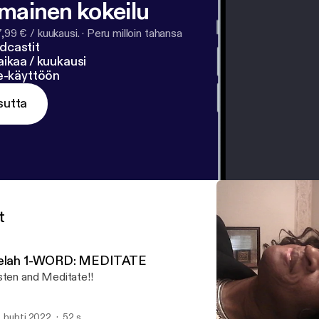
lmainen kokeilu
7,99 € / kuukausi.
·
Peru milloin tahansa
dcastit
ikaa / kuukausi
ne-käyttöön
sutta
t
elah 1-WORD: MEDITATE
sten and Meditate!!
. huhti 2022
52 s