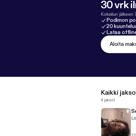
30 vrk i
Kokeilun jälkeen 
Podimon po
20 kuuntelua
Lataa offli
Aloita mak
Kaikki jakso
4 jaksot
S
Li
22