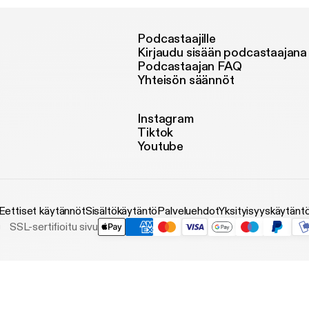
Podcastaajille
Kirjaudu sisään podcastaajana
Podcastaajan FAQ
Yhteisön säännöt
Instagram
Tiktok
Youtube
Eettiset käytännöt
Sisältökäytäntö
Palveluehdot
Yksityisyyskäytänt
SSL-sertifioitu sivu