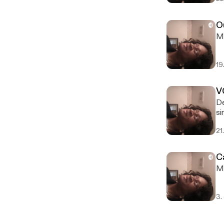
O
My
19
V
De
si
21
C
Me
3.