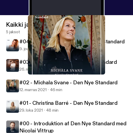
Kaikki jaksot
5 jaksot
#04 - Ditte Julie Jensen - Den Nye Standard
9. joulu 2021
46 min
#03 - Nikolaj Koppel - Den Nye Standard
26. marras 2021
55 min
#02 - Michala Svane - Den Nye Standard
Den Nye Standard
#02 - Michala Svane - Den Nye Standard
12. marras 2021
46 min
#01 - Christina Barré - Den Nye Standard
29. loka 2021
48 min
#00 - Introduktion af Den Nye Standard med
Nicolai Vittrup