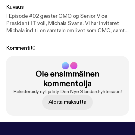
Kuvaus
I Episode #02 gæster CMO og Senior Vice
President I Tivoli, Michala Svane. Vi har inviteret
Michala ind til en samtale om livet som CMO, samt
hvad det kræver. Sammen taler vi om, hvordan det
er at drive og udvikle digitaliseringen i Danmarks
Kommentit
0
største turistattraktion, samt hvad hun har gjort for
at skabe synergi mellem salg- og
marketingafdelingen.
Ole ensimmäinen
www.dennyestandard.dk/michala-svane
kommentoija
Rekisteröidy nyt ja liity Den Nye Standard-yhteisöön!
Aloita maksutta