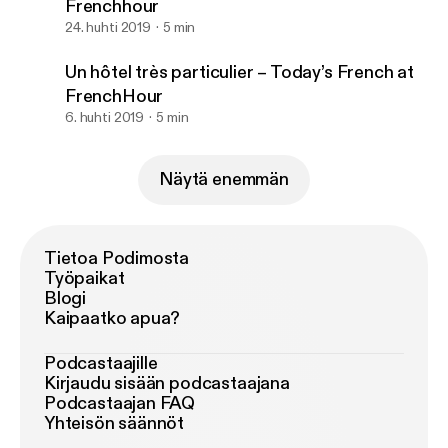
Frenchhour
24. huhti 2019
5 min
Un hôtel très particulier – Today’s French at
FrenchHour
6. huhti 2019
5 min
Näytä enemmän
Tietoa Podimosta
Työpaikat
Blogi
Kaipaatko apua?
Podcastaajille
Kirjaudu sisään podcastaajana
Podcastaajan FAQ
Yhteisön säännöt