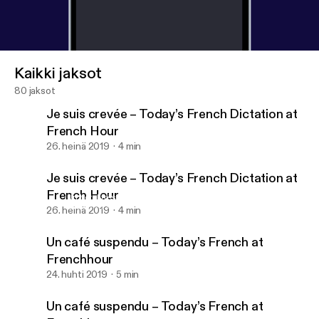
Kaikki jaksot
80 jaksot
Je suis crevée – Today’s French Dictation at
French Hour
26. heinä 2019
4 min
Je suis crevée – Today’s French Dictation at
French Hour
Un hôtel très particulier – Today’s French at FrenchHour
Dictée – French Etc
26. heinä 2019
4 min
Un café suspendu – Today’s French at
Frenchhour
24. huhti 2019
5 min
Un café suspendu – Today’s French at