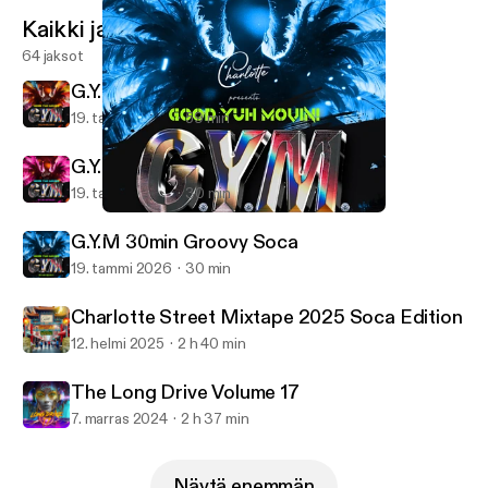
Kaikki jaksot
64 jaksot
G.Y.M 1Hr Power Soca
19. tammi 2026
59 min
G.Y.M 30min Mid-Tempo Soca
19. tammi 2026
30 min
G.Y.M 30min Groovy Soca
DJ Charlotte
G.Y.M 30min Groovy Soca
19. tammi 2026
30 min
Charlotte Street Mixtape 2025 Soca Edition
12. helmi 2025
2 h 40 min
The Long Drive Volume 17
7. marras 2024
2 h 37 min
Näytä enemmän