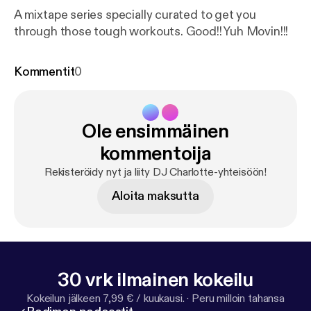
A mixtape series specially curated to get you
through those tough workouts. Good!! Yuh Movin!!!
Kommentit
0
Ole ensimmäinen
kommentoija
Rekisteröidy nyt ja liity DJ Charlotte-yhteisöön!
Aloita maksutta
30 vrk ilmainen kokeilu
Kokeilun jälkeen 7,99 € / kuukausi.
·
Peru milloin tahansa